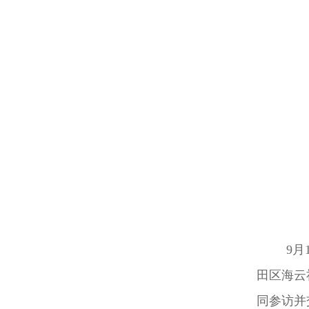
9
田区海云
同参访并