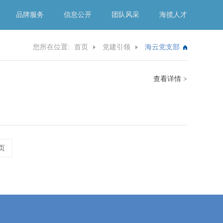
品牌服务
信息公开
团队风采
海揽人才
您所在位置:
首页
党建引领
海云党支部
查看详情 >
页