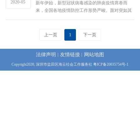
2020-05
新年伊始，新型冠状病毒感染的肺炎疫情席卷而
韩民副主任、海云社工党支部杨...
来，全国各地疫情防控工作形势严峻。面对突如其
来的疫情，海云党支部迅速采取措施并号召党员社
工积极投入到这场战“疫”中来。海云社成立了一支
由党支部书记挂帅的疫情防控工作领导小组，要求
上一页
1
下一页
各党员社工在做好个人和家庭防护的同时，积...
法律声明
友情链接
网站地图
Copyright2020, 深圳市盐田区海云社会工作服务社
粤ICP备20035754号-1