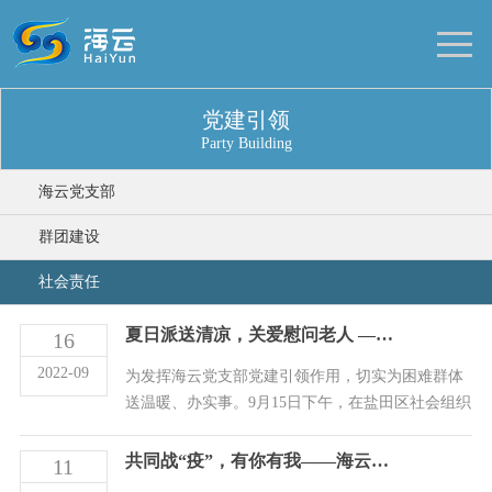
党建引领
Party Building
海云党支部
群团建设
社会责任
夏日派送清凉，关爱慰问老人 ——海云党支部开展“我为群众办实事”党员志愿服务活动
16
2022-09
为发挥海云党支部党建引领作用，切实为困难群体
送温暖、办实事。9月15日下午，在盐田区社会组织
党委的指导下，海云党支部前往盐田区悦享中心、
观颐之家养老院开展了以“派送清凉”为主题的关爱
共同战“疫”，有你有我——海云社工党支部在行动
11
慰问老人及工作人员活动。 活动中，社会事务中心