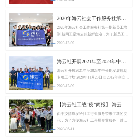
市委书记王伟中会见受表彰代表并合影，市
委副书记、市长陈如桂出席大会并讲话。 会
2020年海云社会工作服务社第一期新员工培训
议宣读了《中共深圳市委、深圳市人民...
2020年海云社会工作服务社第一期新员工培
训 新同工是海云的新鲜血液，为了新员工更
深入了解机构，熟悉机构管理制度及服务运
2020-12-09
作，加深对海云文化的认知及归属感。深圳
市盐田区海云社会工作服务社在盐田区保发
海云社开展2021年至2023年中长期发展规划专项工作坊
大厦8楼海云总部会议厅举办了2020新员工培
训。 ...
海云社开展2021年至2023年中长期发展规划
专项工作坊 2020年11月23日 自2012年创立以
来经历了8年的发展，海云社工经历了成长、
2020-12-09
拼搏和急速拓展期。近日海云社开展了为期
三天的中长期发展规划专项工作坊，邀请海
【海云社工战“疫”简报】 海云发布第一版行动指南
云社骨干人员共同奉献智慧，沉淀宝贵经
验，为海云社...
由于疫情爆发给社工行业服务带来了新的变
化，为了方便海云社工开展专业服务，维护
服务对象的权益，深圳市盐田区海云社会工
2020-05-11
作服务社2月10日发布了《海云社工疫情工作