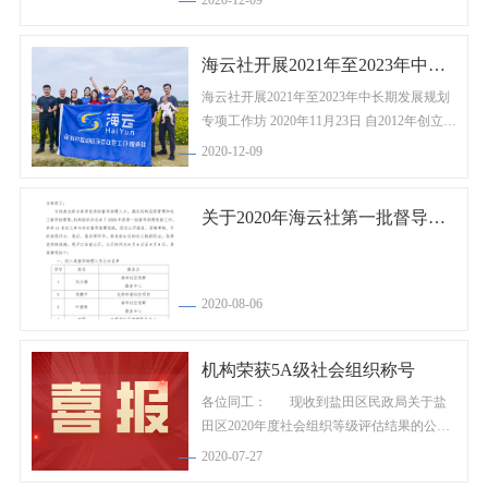
作，加深对海云文化的认知及归属感。深圳
市盐田区海云社会工作服务社在盐田区保发
海云社开展2021年至2023年中长期发展规划专项工作坊
大厦8楼海云总部会议厅举办了2020新员工培
训。 ...
海云社开展2021年至2023年中长期发展规划
专项工作坊 2020年11月23日 自2012年创立以
来经历了8年的发展，海云社工经历了成长、
2020-12-09
拼搏和急速拓展期。近日海云社开展了为期
三天的中长期发展规划专项工作坊，邀请海
关于2020年海云社第一批督导助理选拔结果的公示
云社骨干人员共同奉献智慧，沉淀宝贵经
验，为海云社...
2020-08-06
机构荣获5A级社会组织称号
各位同工： 现收到盐田区民政局关于盐
田区2020年度社会组织等级评估结果的公
告，我机构荣获5A级社会组织称号。感谢每
2020-07-27
位社工的付出与贡献。 特此转发！ 深圳